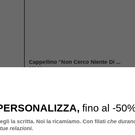
Cappellino "non Cerco Niente Di ...
€21,90
PERSONALIZZA,
fino al -50%
egli la scritta. Noi la ricamiamo. Con filati
che duran
 tue relazioni.