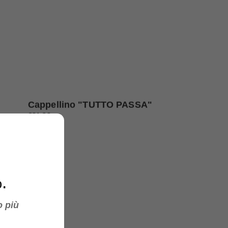
Cappellino "TUTTO PASSA"
€21,90
.
o più