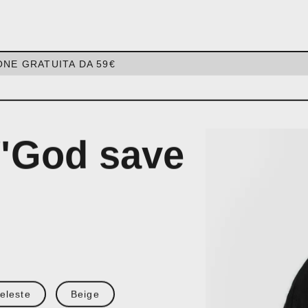
ONE GRATUITA DA 59€
 "God save
eleste
Beige