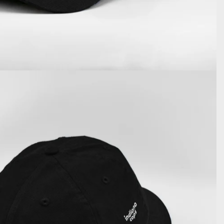
MO
 PIÙ