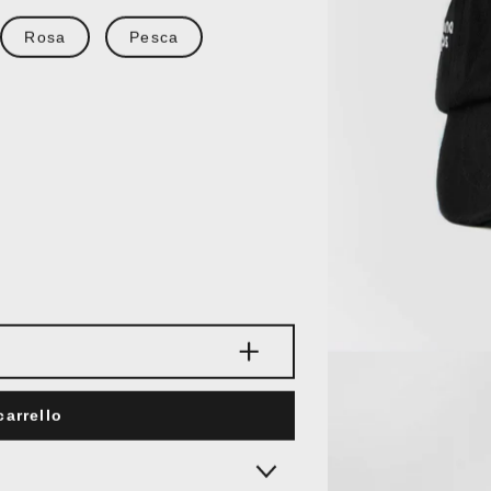
Rosa
Pesca
carrello