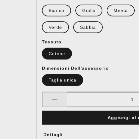
Bianco
Giallo
Menta
Verde
Sabbia
Tessuto
Cotone
Dimensioni Dell'accessorio
Taglia unica
Aggiungi al 
Dettagli